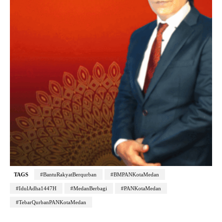
TAGS
#BantuRakyatBerqurban
#BMPANKotaMedan
#IdulAdha1447H
#MedanBerbagi
#PANKotaMedan
#TebarQurbanPANKotaMedan