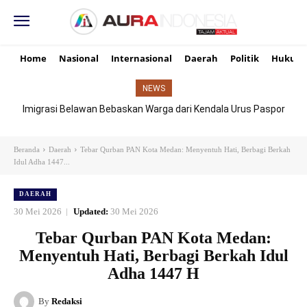
Home
Nasional
Internasional
Daerah
Politik
Hukum
NEWS
Imigrasi Belawan Bebaskan Warga dari Kendala Urus Paspor
Hari Libur
Beranda
Daerah
Tebar Qurban PAN Kota Medan: Menyentuh Hati, Berbagi Berkah
Idul Adha 1447...
DAERAH
30 Mei 2026
Updated:
30 Mei 2026
Tebar Qurban PAN Kota Medan:
Menyentuh Hati, Berbagi Berkah Idul
Adha 1447 H
By
Redaksi