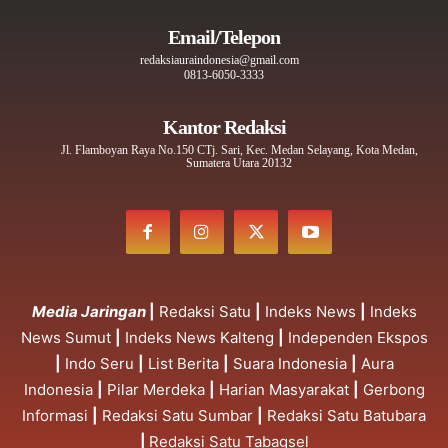
Email/Telepon
redaksiauraindonesia@gmail.com
0813-6050-3333
Kantor Redaksi
Jl. Flamboyan Raya No.150 CTj. Sari, Kec. Medan Selayang, Kota Medan,
Sumatera Utara 20132
Media Jaringan
|
Redaksi Satu
|
Indeks News
|
Indeks
News Sumut
|
Indeks News Kalteng
|
Independen Ekspos
|
Indo Seru
|
List Berita
|
Suara Indonesia
|
Aura
Indonesia
|
Pilar Merdeka
|
Harian Masyarakat
|
Gerbong
Informasi
|
Redaksi Satu Sumbar
|
Redaksi Satu Batubara
|
Redaksi Satu Tabagsel