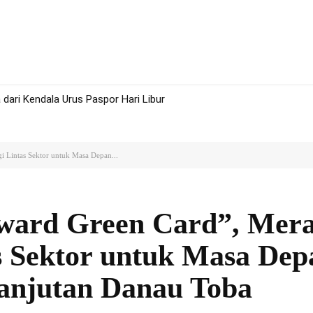
rah
Politik
Hukum
Olah Raga
More
dari Kendala Urus Paspor Hari Libur
gi Lintas Sektor untuk Masa Depan...
oward Green Card”, Mera
as Sektor untuk Masa Dep
anjutan Danau Toba