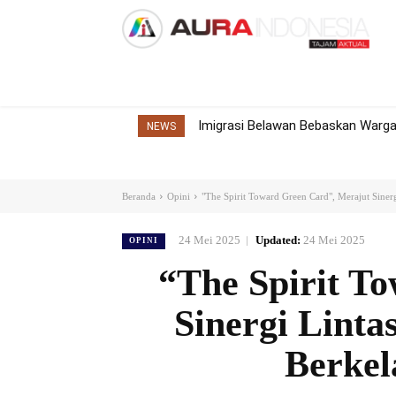
Home
Nasional
Internasional
Dae
Imigrasi Belawan Bebaskan Warga 
NEWS
Beranda
Opini
"The Spirit Toward Green Card", Merajut Siner
24 Mei 2025
Updated:
24 Mei 2025
OPINI
“The Spirit T
Sinergi Lint
Berkel