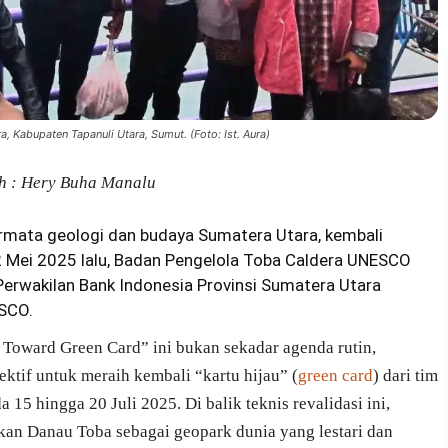
Kabupaten Tapanuli Utara, Sumut. (Foto: Ist. Aura)
h : Hery Buha Manalu
ermata geologi dan budaya Sumatera Utara, kembali
 Mei 2025 lalu, Badan Pengelola Toba Caldera UNESCO
erwakilan Bank Indonesia Provinsi Sumatera Utara
ESCO.
Toward Green Card” ini bukan sekadar agenda rutin,
tif untuk meraih kembali “kartu hijau” (
green card
) dari tim
15 hingga 20 Juli 2025. Di balik teknis revalidasi ini,
an Danau Toba sebagai geopark dunia yang lestari dan