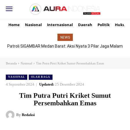
Home
Nasional
Internasional
Daerah
Politik
Hukum
NEWS
Patroli SIGAMBAR Medan Barat: Aksi Nyata 3 Pilar Jaga Malam
Senyap Demi Senyum Ibu dan Masa Depan Anak
Beranda
Nasional
Tim Putra Putri Kriket Sumut Persembahkan Emas
NASIONAL
OLAH RAGA
4 September 2024
Updated:
25 Desember 2024
Tim Putra Putri Kriket Sumut
Persembahkan Emas
By
Redaksi