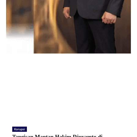
Korupsi
Tangisan Mantan Hakim Djuyamto di