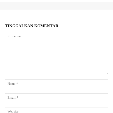
TINGGALKAN KOMENTAR
Komentar:
Na
Ema
Web