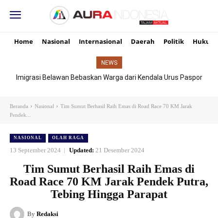
Home
Nasional
Internasional
Daerah
Politik
Hukum
NEWS
Imigrasi Belawan Bebaskan Warga dari Kendala Urus Paspor
Hari Libur
Beranda
Nasional
Tim Sumut Berhasil Raih Emas di Road Race 70 KM Jarak
Pendek...
NASIONAL
OLAH RAGA
13 September 2024
Updated:
21 Desember 2024
Tim Sumut Berhasil Raih Emas di
Road Race 70 KM Jarak Pendek Putra,
Tebing Hingga Parapat
By
Redaksi