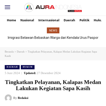
Home
Nasional
Internasional
Daerah
Politik
Hukum
NEWS
Imigrasi Belawan Bebaskan Warga dari Kendala Urus Paspor
Hari Libur
Beranda
Daerah
Tingkatkan Pelayanan, Kalapas Medan Lakukan Kegiatan Sapa
Kasih
DAERAH
HUKUM
5 Juni 2024
Updated:
27 Desember 2024
Tingkatkan Pelayanan, Kalapas Medan
Lakukan Kegiatan Sapa Kasih
By
Redaksi