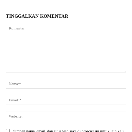
TINGGALKAN KOMENTAR
Komentar:
Na
Ema
Web
Simpan nama, email, dan situs web saya di browser ini untuk lain kali