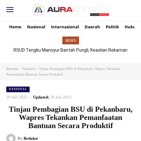
Home
Nasional
Internasional
Daerah
Politik
Hukum
NEWS
RSUD Tengku Mansyur Bantah Pungli, Keaslian Rekaman
TikTok Dipertanyakan
Beranda
Nasional
Tinjau Pembagian BSU di Pekanbaru, Wapres Tekankan
Pemanfaatan Bantuan Secara Produktif
NASIONAL
29 Juli 2025
Updated:
29 Juli 2025
Tinjau Pembagian BSU di Pekanbaru,
Wapres Tekankan Pemanfaatan
Bantuan Secara Produktif
By
Redaksi