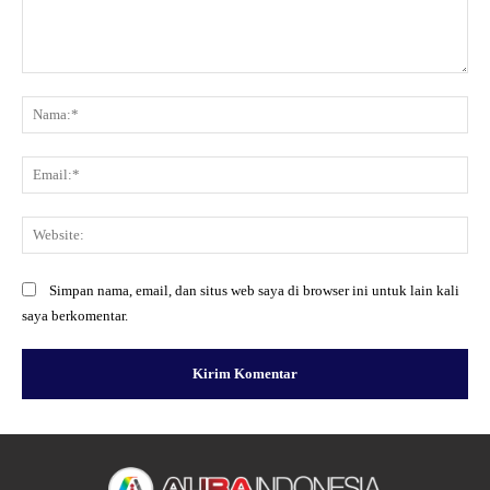
Komentar:
Na
Ema
Web
Simpan nama, email, dan situs web saya di browser ini untuk lain kali
saya berkomentar.