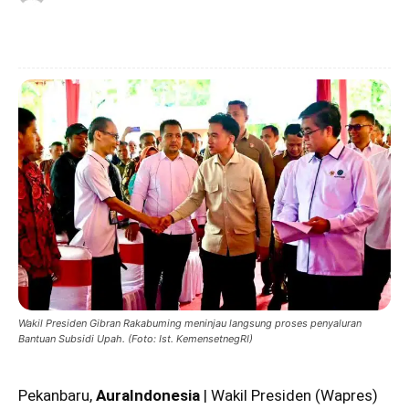
Wakil Presiden Gibran Rakabuming meninjau langsung proses penyaluran
Bantuan Subsidi Upah. (Foto: Ist. KemensetnegRI)
Pekanbaru,
AuraIndonesia
| Wakil Presiden (Wapres)