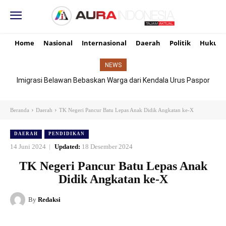
Home
Nasional
Internasional
Daerah
Politik
Hukum
NEWS
Imigrasi Belawan Bebaskan Warga dari Kendala Urus Paspor
Hari Libur
Beranda
Daerah
TK Negeri Pancur Batu Lepas Anak Didik Angkatan ke-X
DAERAH
PENDIDIKAN
14 Juni 2024
Updated:
18 Desember 2024
TK Negeri Pancur Batu Lepas Anak
Didik Angkatan ke-X
By
Redaksi