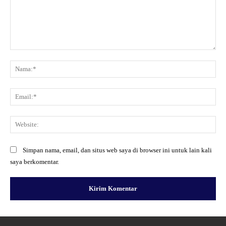
Komentar:
Na
Ema
Web
Simpan nama, email, dan situs web saya di browser ini untuk lain kali
saya berkomentar.