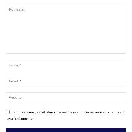
Komentar:
Na
Ema
Web
Simpan nama, email, dan situs web saya di browser ini untuk lain kali
saya berkomentar.