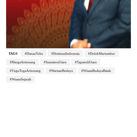
TAGS
#DanauToba
#DestinasiIndonesia
#DolokMartumbur
#MargaAritonang
#SumateraUtara
#TapanuliUtara
#TuguTogaAritonang
#WarisanBudaya
#WisataBudayaBatak
#WisataSejarah