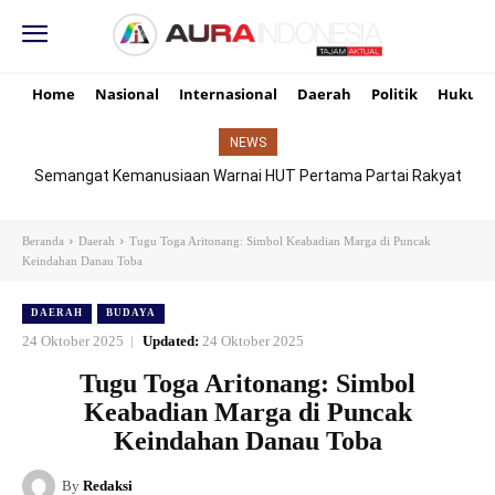
Home
Nasional
Internasional
Daerah
Politik
Hukum
NEWS
Semangat Kemanusiaan Warnai HUT Pertama Partai Rakyat
Indonesia di Dharmasraya, Donor Darah Jadi Simbol Solidaritas
Beranda
Daerah
Tugu Toga Aritonang: Simbol Keabadian Marga di Puncak
Keindahan Danau Toba
DAERAH
BUDAYA
24 Oktober 2025
Updated:
24 Oktober 2025
Tugu Toga Aritonang: Simbol
Keabadian Marga di Puncak
Keindahan Danau Toba
By
Redaksi