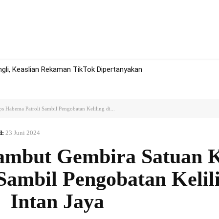
rah
Politik
Hukum
Olah Raga
More
li, Keaslian Rekaman TikTok Dipertanyakan
 Habema Patroli Sambil Pengobatan Keliling di...
d:
23 Juni 2024
Sambut Gembira Satuan 
Sambil Pengobatan Kelili
Intan Jaya