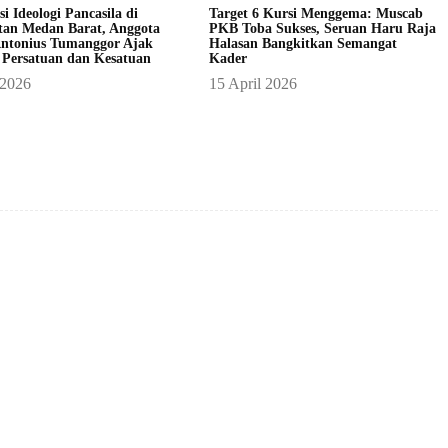
asi Ideologi Pancasila di
Target 6 Kursi Menggema: Muscab
an Medan Barat, Anggota
PKB Toba Sukses, Seruan Haru Raja
ntonius Tumanggor Ajak
Halasan Bangkitkan Semangat
 Persatuan dan Kesatuan
Kader
 2026
15 April 2026
X
Pinterest
WhatsApp