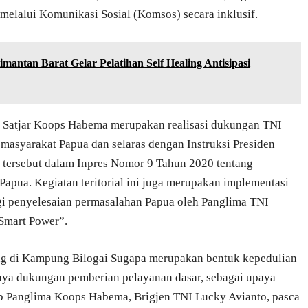
 melalui Komunikasi Sosial (Komsos) secara inklusif.
antan Barat Gelar Pelatihan Self Healing Antisipasi
leh Satjar Koops Habema merupakan realisasi dukungan TNI
masyarakat Papua dan selaras dengan Instruksi Presiden
 tersebut dalam Inpres Nomor 9 Tahun 2020 tentang
apua. Kegiatan teritorial ini juga merupakan implementasi
egi penyelesaian permasalahan Papua oleh Panglima TNI
Smart Power”.
ling di Kampung Bilogai Sugapa merupakan bentuk kepedulian
nya dukungan pemberian pelayanan dasar, sebagai upaya
Panglima Koops Habema, Brigjen TNI Lucky Avianto, pasca