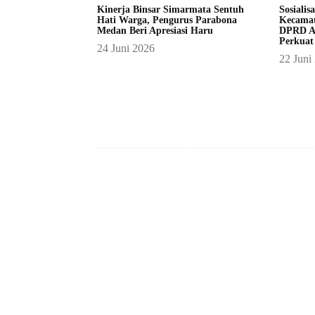
Kinerja Binsar Simarmata Sentuh
Sosialis
Hati Warga, Pengurus Parabona
Kecamat
Medan Beri Apresiasi Haru
DPRD A
Perkuat
24 Juni 2026
22 Juni
Facebook
Bagikan