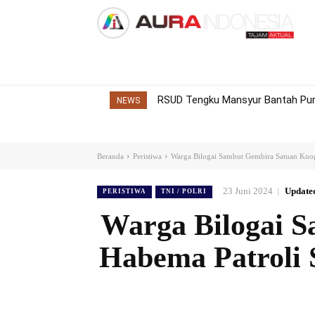
Home
Nasional
Internasional
Dae
RSUD Tengku Mansyur Bantah Pung
NEWS
Beranda
Peristiwa
Warga Bilogai Sambut Gembira Satuan Koops
23 Juni 2024
Update
PERISTIWA
TNI / POLRI
Warga Bilogai 
Habema Patroli 