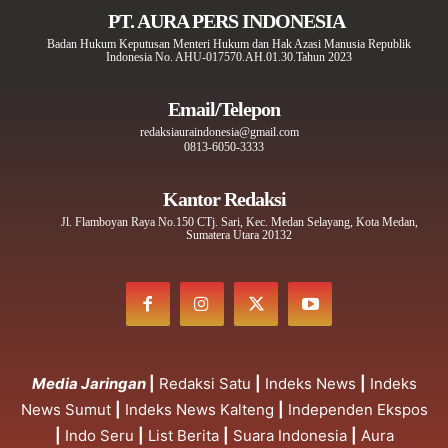
PT. AURA PERS INDONESIA
Badan Hukum Keputusan Menteri Hukum dan Hak Azasi Manusia Republik
Indonesia No. AHU-017570.AH.01.30.Tahun 2023
Email/Telepon
redaksiauraindonesia@gmail.com
0813-6050-3333
Kantor Redaksi
Jl. Flamboyan Raya No.150 CTj. Sari, Kec. Medan Selayang, Kota Medan,
Sumatera Utara 20132
Media Jaringan
|
Redaksi Satu
|
Indeks News
|
Indeks
News Sumut
|
Indeks News Kalteng
|
Independen Ekspos
|
Indo Seru
|
List Berita
|
Suara Indonesia
|
Aura