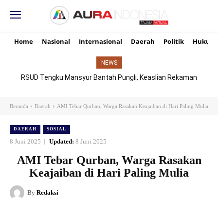
Home
Nasional
Internasional
Daerah
Politik
Hukum
NEWS
RSUD Tengku Mansyur Bantah Pungli, Keaslian Rekaman
TikTok Dipertanyakan
Beranda
Daerah
AMI Tebar Qurban, Warga Rasakan Keajaiban di Hari Paling Mulia
DAERAH
SOSIAL
8 Juni 2025
Updated:
8 Juni 2025
AMI Tebar Qurban, Warga Rasakan
Keajaiban di Hari Paling Mulia
By
Redaksi