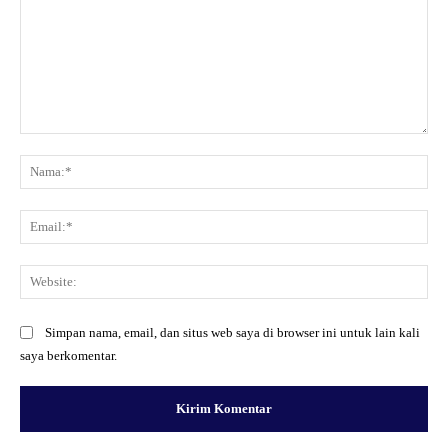
Komentar:
Na
Ema
Web
Simpan nama, email, dan situs web saya di browser ini untuk lain kali
saya berkomentar.