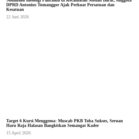
Sosialisasi Ideologi Pancasila di Kecamatan Medan Barat, Anggota
DPRD Antonius Tumanggor Ajak Perkuat Persatuan dan
Kesatuan
22 Juni 2026
Target 6 Kursi Menggema: Muscab PKB Toba Sukses, Seruan
Haru Raja Halasan Bangkitkan Semangat Kader
15 April 2026