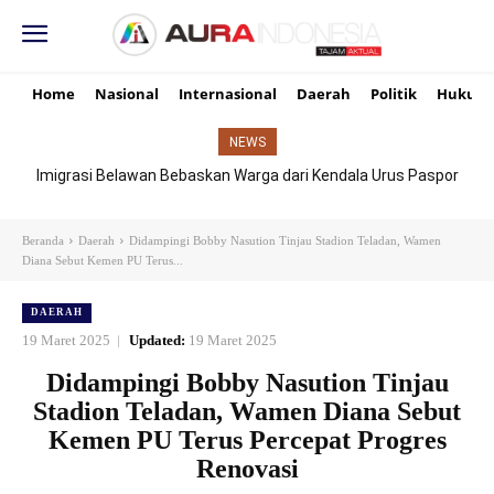
Home
Nasional
Internasional
Daerah
Politik
Hukum
NEWS
Imigrasi Belawan Bebaskan Warga dari Kendala Urus Paspor
Hari Libur
Beranda
Daerah
Didampingi Bobby Nasution Tinjau Stadion Teladan, Wamen
Diana Sebut Kemen PU Terus...
DAERAH
19 Maret 2025
Updated:
19 Maret 2025
Didampingi Bobby Nasution Tinjau
Stadion Teladan, Wamen Diana Sebut
Kemen PU Terus Percepat Progres
Renovasi