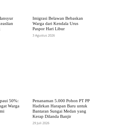
ansyur
Imigrasi Belawan Bebaskan
easlian
Warga dari Kendala Urus
k
Paspor Hari Libur
3 Agustus 2026
paui 50%:
Penanaman 5.000 Pohon PT PP
ngat Warga
Hadirkan Harapan Baru untuk
mi
Bantaran Sungai Medan yang
Kerap Dilanda Banjir
29 Juli 2026