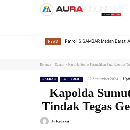
Home
Nasional
Internasional
Dae
Patroli SIGAMBAR Medan Barat: A
NEWS
Beranda
Daerah
Kapolda Sumut Perintahkan Para Kapolres T
27 September 2024
Upd
DAERAH
TNI / POLRI
Kapolda Sumut
Tindak Tegas Ge
By
Redaksi