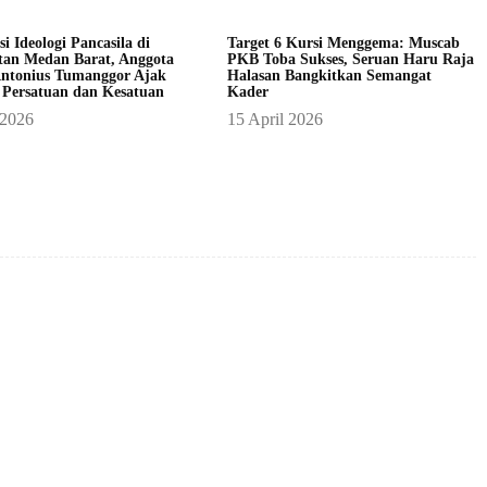
asi Ideologi Pancasila di
Target 6 Kursi Menggema: Muscab
an Medan Barat, Anggota
PKB Toba Sukses, Seruan Haru Raja
ntonius Tumanggor Ajak
Halasan Bangkitkan Semangat
 Persatuan dan Kesatuan
Kader
 2026
15 April 2026
X
Pinterest
WhatsApp