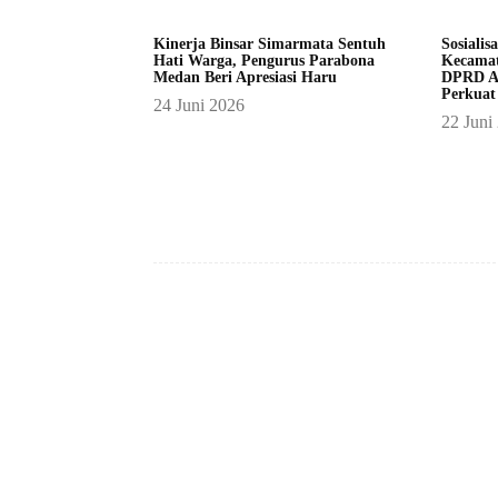
Kinerja Binsar Simarmata Sentuh
Sosialis
Hati Warga, Pengurus Parabona
Kecamat
Medan Beri Apresiasi Haru
DPRD A
Perkuat
24 Juni 2026
22 Juni
Facebook
Bagikan