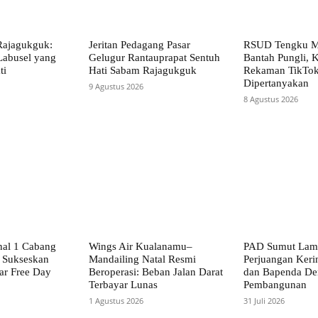
Rajagukguk:
Jeritan Pedagang Pasar
RSUD Tengku M
Labusel yang
Gelugur Rantauprapat Sentuh
Bantah Pungli, K
ti
Hati Sabam Rajagukguk
Rekaman TikTo
Dipertanyakan
9 Agustus 2026
8 Agustus 2026
nal 1 Cabang
Wings Air Kualanamu–
PAD Sumut Lam
 Sukseskan
Mandailing Natal Resmi
Perjuangan Keri
ar Free Day
Beroperasi: Beban Jalan Darat
dan Bapenda De
Terbayar Lunas
Pembangunan
1 Agustus 2026
31 Juli 2026