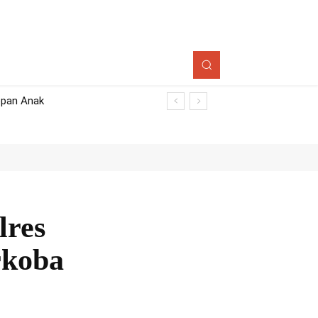
epan Anak
lres
rkoba
Bagikan