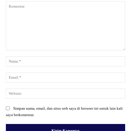
Komentar:
Na
Ema
Web
Simpan nama, email, dan situs web saya di browser ini untuk lain kali
saya berkomentar.