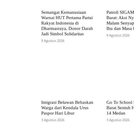
Semangat Kemanusiaan
Patroli SIG
Warnai HUT Pertama Partai
Barat: Aksi Ny
Rakyat Indonesia di
Malam Senya
Dharmasraya, Donor Darah
Ibu dan Masa
Jadi Simbol Solidaritas
9 Agustus 2026
9 Agustus 2026
Imigrasi Belawan Bebaskan
Go To School
Warga dari Kendala Urus
Barat Sentuh 
Paspor Hari Libur
14 Medan
3 Agustus 2026
3 Agustus 2026