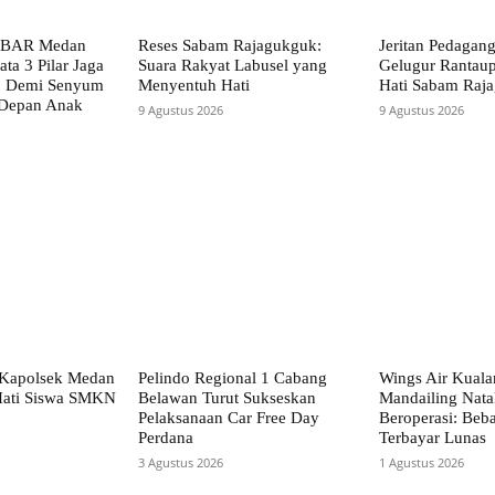
AMBAR Medan
Reses Sabam Rajagukguk:
Jeritan Pedagang
ata 3 Pilar Jaga
Suara Rakyat Labusel yang
Gelugur Rantaup
p Demi Senyum
Menyentuh Hati
Hati Sabam Raj
 Depan Anak
9 Agustus 2026
9 Agustus 2026
 Kapolsek Medan
Pelindo Regional 1 Cabang
Wings Air Kual
Hati Siswa SMKN
Belawan Turut Sukseskan
Mandailing Nata
Pelaksanaan Car Free Day
Beroperasi: Beba
Perdana
Terbayar Lunas
3 Agustus 2026
1 Agustus 2026