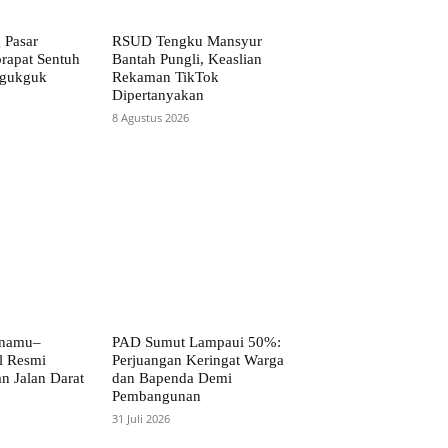
 Pasar
RSUD Tengku Mansyur
rapat Sentuh
Bantah Pungli, Keaslian
agukguk
Rekaman TikTok
Dipertanyakan
8 Agustus 2026
anamu–
PAD Sumut Lampaui 50%:
l Resmi
Perjuangan Keringat Warga
n Jalan Darat
dan Bapenda Demi
Pembangunan
31 Juli 2026