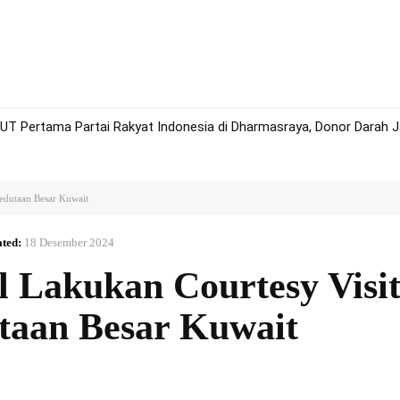
rah
Politik
Hukum
Olah Raga
More
 Pertama Partai Rakyat Indonesia di Dharmasraya, Donor Darah Jad
edutaan Besar Kuwait
ted:
18 Desember 2024
 Lakukan Courtesy Visit
taan Besar Kuwait