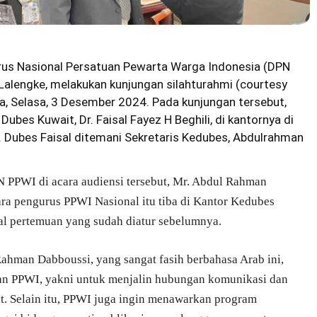
urus Nasional Persatuan Pewarta Warga Indonesia (DPN
Lalengke, melakukan kunjungan silahturahmi (courtesy
ta, Selasa, 3 Desember 2024. Pada kunjungan tersebut,
bes Kuwait, Dr. Faisal Fayez H Beghili, di kantornya di
. Dubes Faisal ditemani Sekretaris Kedubes, Abdulrahman
PN PPWI di acara audiensi tersebut, Mr. Abdul Rahman
ara pengurus PPWI Nasional itu tiba di Kantor Kedubes
wal pertemuan yang sudah diatur sebelumnya.
ahman Dabboussi, yang sangat fasih berbahasa Arab ini,
an PPWI, yakni untuk menjalin hubungan komunikasi dan
t. Selain itu, PPWI juga ingin menawarkan program