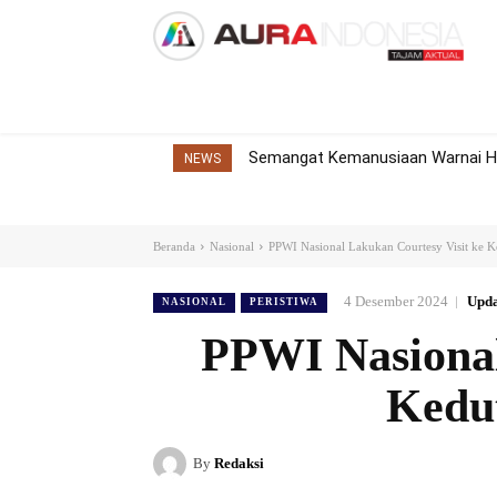
Home
Nasional
Internasional
Dae
Semangat Kemanusiaan Warnai HUT
NEWS
Beranda
Nasional
PPWI Nasional Lakukan Courtesy Visit ke K
4 Desember 2024
Upda
NASIONAL
PERISTIWA
PPWI Nasional
Kedu
By
Redaksi