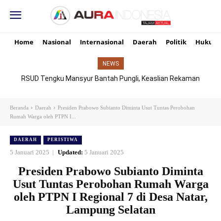
Home
Nasional
Internasional
Daerah
Politik
Hukum
NEWS
RSUD Tengku Mansyur Bantah Pungli, Keaslian Rekaman
TikTok Dipertanyakan
Beranda
Daerah
Presiden Prabowo Subianto Diminta Usut Tuntas Perobohan
Rumah Warga oleh PTPN I...
DAERAH
PERISTIWA
5 Januari 2025
Updated:
5 Januari 2025
Presiden Prabowo Subianto Diminta
Usut Tuntas Perobohan Rumah Warga
oleh PTPN I Regional 7 di Desa Natar,
Lampung Selatan