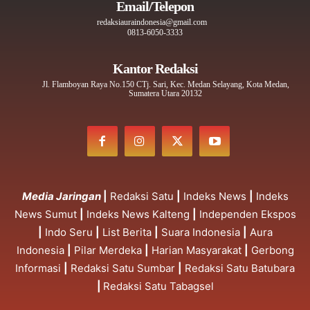
Email/Telepon
redaksiauraindonesia@gmail.com
0813-6050-3333
Kantor Redaksi
Jl. Flamboyan Raya No.150 CTj. Sari, Kec. Medan Selayang, Kota Medan,
Sumatera Utara 20132
Media Jaringan
|
Redaksi Satu
|
Indeks News
|
Indeks
News Sumut
|
Indeks News Kalteng
|
Independen Ekspos
|
Indo Seru
|
List Berita
|
Suara Indonesia
|
Aura
Indonesia
|
Pilar Merdeka
|
Harian Masyarakat
|
Gerbong
Informasi
|
Redaksi Satu Sumbar
|
Redaksi Satu Batubara
|
Redaksi Satu Tabagsel