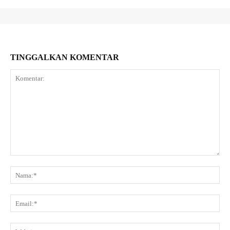
TINGGALKAN KOMENTAR
Komentar:
Na
Ema
Web