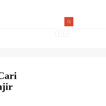
Cari
jir
Bagikan