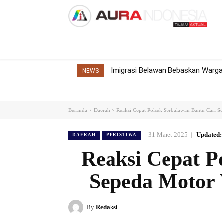
Home
Nasional
Internasional
Dae
Imigrasi Belawan Bebaskan Warga 
NEWS
Beranda
Daerah
Reaksi Cepat Polsek Serbalawan Bantu Cari S
31 Maret 2025
Updated:
DAERAH
PERISTIWA
Reaksi Cepat P
Sepeda Motor 
By
Redaksi