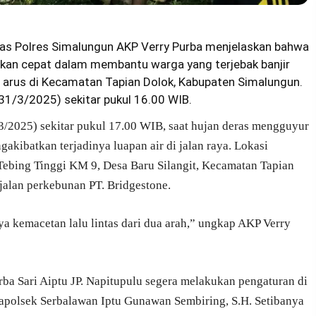
mas Polres Simalungun AKP Verry Purba menjelaskan bahwa
akan cepat dalam membantu warga yang terjebak banjir
 arus di Kecamatan Tapian Dolok, Kabupaten Simalungun.
(31/3/2025) sekitar pukul 16.00 WIB.
/3/2025) sekitar pukul 17.00 WIB, saat hujan deras mengguyur
kibatkan terjadinya luapan air di jalan raya. Lokasi
-Tebing Tinggi KM 9, Desa Baru Silangit, Kecamatan Tapian
i jalan perkebunan PT. Bridgestone.
a kemacetan lalu lintas dari dua arah,” ungkap AKP Verry
a Sari Aiptu JP. Napitupulu segera melakukan pengaturan di
apolsek Serbalawan Iptu Gunawan Sembiring, S.H. Setibanya