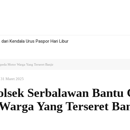
rah
Politik
Hukum
Olah Raga
More
dari Kendala Urus Paspor Hari Libur
epeda Motor Warga Yang Terseret Banjir
31 Maret 2025
olsek Serbalawan Bantu 
Warga Yang Terseret Ban