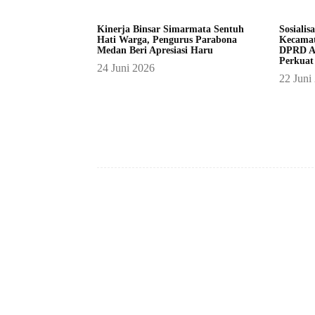
Kinerja Binsar Simarmata Sentuh
Sosialis
Hati Warga, Pengurus Parabona
Kecamat
Medan Beri Apresiasi Haru
DPRD A
Perkuat
24 Juni 2026
22 Juni
Facebook
Bagikan