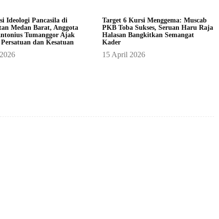
asi Ideologi Pancasila di
Target 6 Kursi Menggema: Muscab
an Medan Barat, Anggota
PKB Toba Sukses, Seruan Haru Raja
ntonius Tumanggor Ajak
Halasan Bangkitkan Semangat
 Persatuan dan Kesatuan
Kader
 2026
15 April 2026
X
Pinterest
WhatsApp