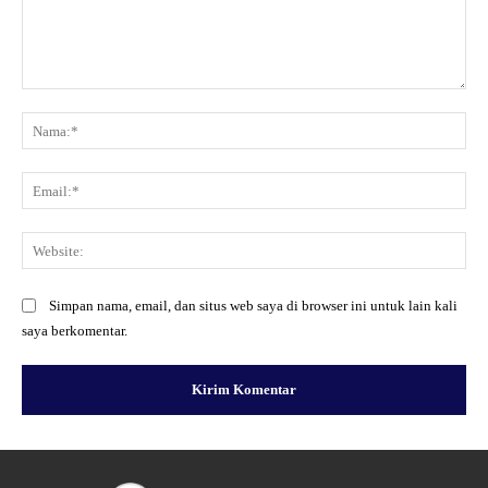
Komentar:
Na
Ema
Web
Simpan nama, email, dan situs web saya di browser ini untuk lain kali
saya berkomentar.