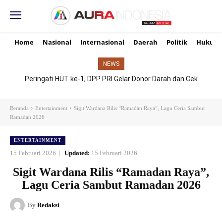
Home
Nasional
Internasional
Daerah
Politik
Hukum
NEWS
Peringati HUT ke-1, DPP PRI Gelar Donor Darah dan Cek
Kesehatan Gratis, UMKM Ikut Meriahkan Perayaan
Beranda
Entertainment
Sigit Wardana Rilis “Ramadan Raya”, Lagu Ceria Sambut
Ramadan 2026
ENTERTAINMENT
15 Februari 2026
Updated:
15 Februari 2026
Sigit Wardana Rilis “Ramadan Raya”,
Lagu Ceria Sambut Ramadan 2026
By
Redaksi