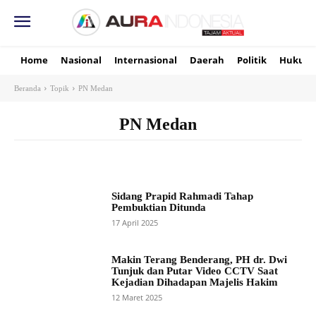
Home
Nasional
Internasional
Daerah
Politik
Hukum
Beranda
Topik
PN Medan
PN Medan
Sidang Prapid Rahmadi Tahap
Pembuktian Ditunda
17 April 2025
Makin Terang Benderang, PH dr. Dwi
Tunjuk dan Putar Video CCTV Saat
Kejadian Dihadapan Majelis Hakim
12 Maret 2025