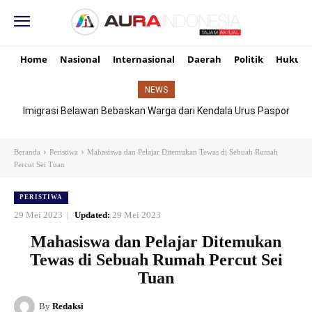
Home
Nasional
Internasional
Daerah
Politik
Hukum
NEWS
Imigrasi Belawan Bebaskan Warga dari Kendala Urus Paspor
Hari Libur
Beranda
Peristiwa
Mahasiswa dan Pelajar Ditemukan Tewas di Sebuah Rumah
Percut Sei Tuan
PERISTIWA
29 Mei 2023
Updated:
29 Mei 2023
Mahasiswa dan Pelajar Ditemukan
Tewas di Sebuah Rumah Percut Sei
Tuan
By
Redaksi