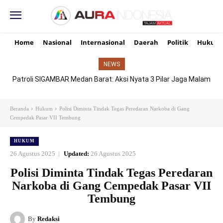
Home
Nasional
Internasional
Daerah
Politik
Hukum
NEWS
Patroli SIGAMBAR Medan Barat: Aksi Nyata 3 Pilar Jaga Malam
Senyap Demi Senyum Ibu dan Masa Depan Anak
Beranda
Hukum
Polisi Diminta Tindak Tegas Peredaran Narkoba di Gang
Cempedak Pasar VII Tembung
HUKUM
26 Agustus 2025
Updated:
26 Agustus 2025
Polisi Diminta Tindak Tegas Peredaran
Narkoba di Gang Cempedak Pasar VII
Tembung
By
Redaksi