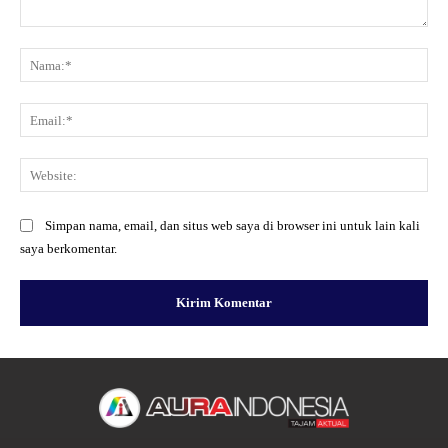
Komentar:
Na
Ema
Web
Simpan nama, email, dan situs web saya di browser ini untuk lain kali
saya berkomentar.