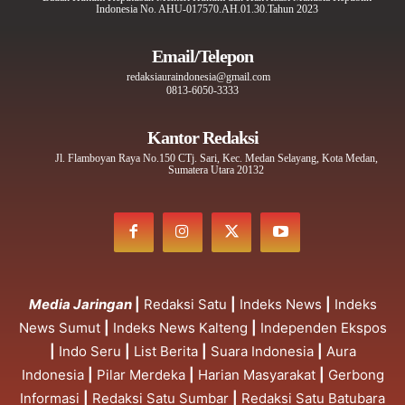
Indonesia No. AHU-017570.AH.01.30.Tahun 2023
Email/Telepon
redaksiauraindonesia@gmail.com
0813-6050-3333
Kantor Redaksi
Jl. Flamboyan Raya No.150 CTj. Sari, Kec. Medan Selayang, Kota Medan,
Sumatera Utara 20132
Media Jaringan
|
Redaksi Satu
|
Indeks News
|
Indeks
News Sumut
|
Indeks News Kalteng
|
Independen Ekspos
|
Indo Seru
|
List Berita
|
Suara Indonesia
|
Aura
Indonesia
|
Pilar Merdeka
|
Harian Masyarakat
|
Gerbong
Informasi
|
Redaksi Satu Sumbar
|
Redaksi Satu Batubara