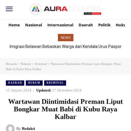
Home
Nasional
Internasional
Daerah
Politik
Hukum
NEWS
Imigrasi Belawan Bebaskan Warga dari Kendala Urus Paspor
Hari Libur
Beranda
Hukum
Kriminal
Wartawan Diintimidasi Preman Liput Bongkar Muat
Babi di Kubu Raya Kalbar
DAERAH
HUKUM
KRIMINAL
15 Januari 2024
Updated:
27 Desember 2024
Wartawan Diintimidasi Preman Liput
Bongkar Muat Babi di Kubu Raya
Kalbar
By
Redaksi