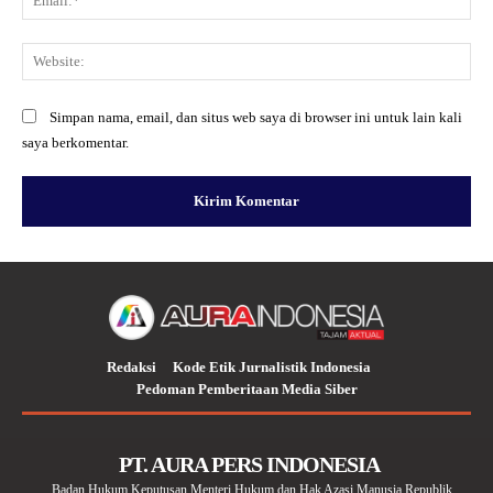
Web
Simpan nama, email, dan situs web saya di browser ini untuk lain kali
saya berkomentar.
Redaksi
Kode Etik Jurnalistik Indonesia
Pedoman Pemberitaan Media Siber
PT. AURA PERS INDONESIA
Badan Hukum Keputusan Menteri Hukum dan Hak Azasi Manusia Republik